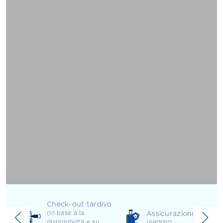
Check-out tardivo
Assicurazione
(In base a la
viaggio
disponibilità e su