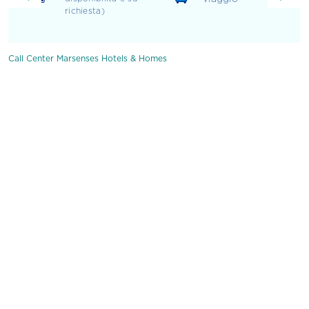
richiesta)
Call Center Marsenses Hotels & Homes
MarSenses Hotels &
Homes
Benvenuti nel sito ufficiale del Call Centre di